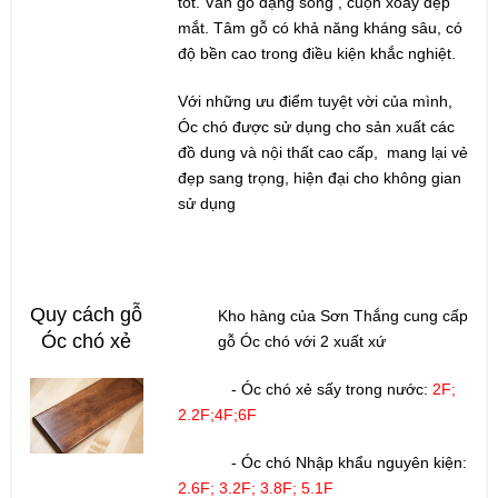
tốt. Vân gỗ dạng sóng , cuộn xoáy đẹp
mắt. Tâm gỗ có khả năng kháng sâu, có
độ bền cao trong điều kiện khắc nghiệt.
Với những ưu điểm tuyệt vời của mình,
Óc chó được sử dụng cho sản xuất các
đồ dung và nội thất cao cấp, mang lại vẻ
đẹp sang trọng, hiện đại cho không gian
sử dụng
Quy cách gỗ
Kho hàng của Sơn Thắng cung cấp
Óc chó xẻ
gỗ Óc chó với 2 xuất xứ
- Óc chó xẻ sấy trong nước:
2F;
2.2F;4F;6F
- Óc chó Nhập khẩu nguyên kiện:
2.6F; 3.2F; 3.8F; 5.1F